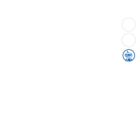
Dienstleistungen
Bauen
Lebensunterhalt & Soziales
Verkehr
Familie
Migration & Integration
Sicherheit & Ordnung
Wirtschaft
Gesundheit
Umwelt
Unsere Ämter
Landkreis & Verwaltung
Der Ortenaukreis
Gesundheit, Sicherheit & Soziales
Bildung
Zuwanderung
Ländlicher Raum
Klimaschutz
Tourismus
Bekanntmachungen
Gleichstellung von Frauen und Männern
Grenzüberschreitende Zusammenarbeit
Kreistag
Kreistagsinformationssystem
Kreisrecht
Kreistagswahl
Karriere
Stellenangebote
Eventkalender
Ausbildung
Studium
Praktikum
Freiwilligendienst
Unser Leitbild