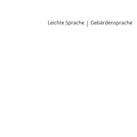
Newsroom
Pressemitteilungen
Öffentliche Zustellungen
Leichte Sprache
|
Gebärdensprache