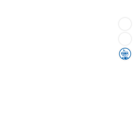
Dienstleistungen
Bauen
Lebensunterhalt & Soziales
Verkehr
Familie
Migration & Integration
Sicherheit & Ordnung
Wirtschaft
Gesundheit
Umwelt
Unsere Ämter
Landkreis & Verwaltung
Der Ortenaukreis
Gesundheit, Sicherheit & Soziales
Bildung
Zuwanderung
Ländlicher Raum
Klimaschutz
Tourismus
Bekanntmachungen
Gleichstellung von Frauen und Männern
Grenzüberschreitende Zusammenarbeit
Kreistag
Kreistagsinformationssystem
Kreisrecht
Kreistagswahl
Karriere
Stellenangebote
Eventkalender
Ausbildung
Studium
Praktikum
Freiwilligendienst
Unser Leitbild