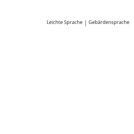
Newsroom
Pressemitteilungen
Öffentliche Zustellungen
Leichte Sprache
|
Gebärdensprache