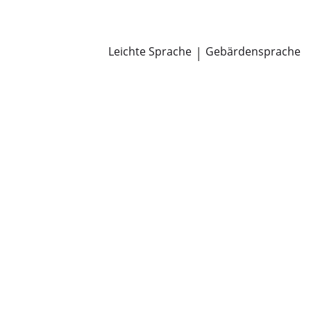
Newsroom
Pressemitteilungen
Öffentliche Zustellungen
Leichte Sprache
|
Gebärdensprache