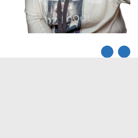
Servicezeiten
Kontakt
Barrierefreiheit
Impressum
Datenschutz
Fehler melden
Elektronische Kommunikation
Kontakt
Landratsamt Ortenaukreis