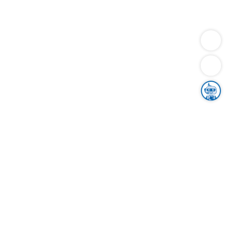
Dienstleistungen
Bauen
Lebensunterhalt & Soziales
Verkehr
Familie
Migration & Integration
Sicherheit & Ordnung
Wirtschaft
Gesundheit
Umwelt
Unsere Ämter
Landkreis & Verwaltung
Der Ortenaukreis
Gesundheit, Sicherheit & Soziales
Bildung
Zuwanderung
Ländlicher Raum
Klimaschutz
Tourismus
Bekanntmachungen
Gleichstellung von Frauen und Männern
Grenzüberschreitende Zusammenarbeit
Kreistag
Kreistagsinformationssystem
Kreisrecht
Kreistagswahl
Karriere
Stellenangebote
Eventkalender
Ausbildung
Studium
Praktikum
Freiwilligendienst
Unser Leitbild