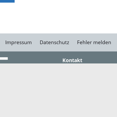
Impressum
Datenschutz
Fehler melden
Kontakt
Landratsamt Ortenauk
Badstraße 20
77652 Offenburg
Telefon: 0781 805-0
Fax: 0781 805-1211
E-Mail senden