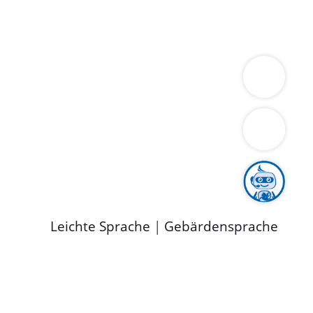
ung
Wirtschaft
Gesundheit
Umwelt
limaschutz
Tourismus
Bekanntmachungen
ild
Leichte Sprache
|
Gebärdensprache