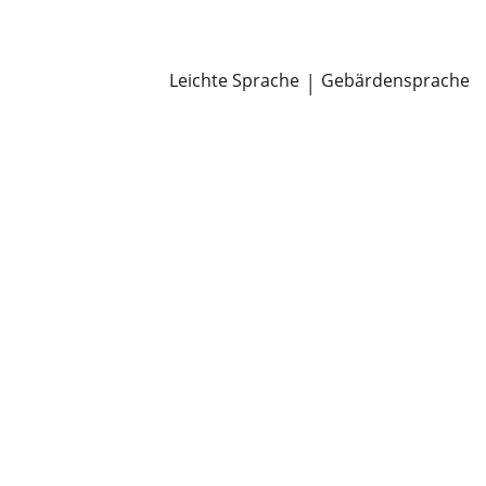
Newsroom
Pressemitteilungen
Öffentliche Zustellungen
Leichte Sprache
|
Gebärdensprache