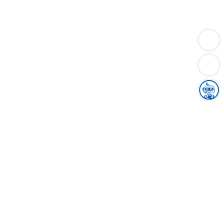
Dienstleistungen
Bauen
Lebensunterhalt & Soziales
Verkehr
Familie
Migration & Integration
Sicherheit & Ordnung
Wirtschaft
Gesundheit
Umwelt
Unsere Ämter
Landkreis & Verwaltung
Der Ortenaukreis
Gesundheit, Sicherheit & Soziales
Bildung
Zuwanderung
Ländlicher Raum
Klimaschutz
Tourismus
Bekanntmachungen
Gleichstellung von Frauen und Männern
Grenzüberschreitende Zusammenarbeit
Kreistag
Kreistagsinformationssystem
Kreisrecht
Kreistagswahl
Karriere
Stellenangebote
Eventkalender
Ausbildung
Studium
Praktikum
Freiwilligendienst
Unser Leitbild