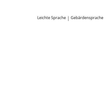
Newsroom
Pressemitteilungen
Öffentliche Zustellungen
Leichte Sprache
|
Gebärdensprache