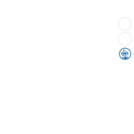
Dienstleistungen
Bauen
Lebensunterhalt & Soziales
Verkehr
Familie
Migration & Integration
Sicherheit & Ordnung
Wirtschaft
Gesundheit
Umwelt
Unsere Ämter
Landkreis & Verwaltung
Der Ortenaukreis
Gesundheit, Sicherheit & Soziales
Bildung
Zuwanderung
Ländlicher Raum
Klimaschutz
Tourismus
Bekanntmachungen
Gleichstellung von Frauen und Männern
Grenzüberschreitende Zusammenarbeit
Kreistag
Kreistagsinformationssystem
Kreisrecht
Kreistagswahl
Karriere
Stellenangebote
Eventkalender
Ausbildung
Studium
Praktikum
Freiwilligendienst
Unser Leitbild