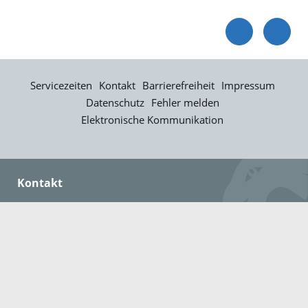
Servicezeiten
Kontakt
Barrierefreiheit
Impressum
Datenschutz
Fehler melden
Elektronische Kommunikation
Kontakt
Landratsamt Ortenaukreis
Badstraße 20
77652 Offenburg
Telefon: 0781 805-0
Fax: 0781 805-1211