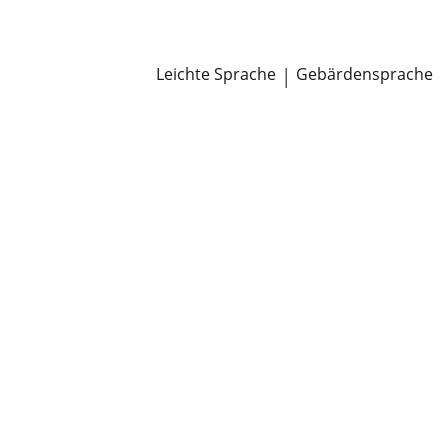
Newsroom
Pressemitteilungen
Öffentliche Zustellungen
Leichte Sprache
|
Gebärdensprache