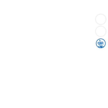
Dienstleistungen
Bauen
Lebensunterhalt & Soziales
Verkehr
Familie
Migration & Integration
Sicherheit & Ordnung
Wirtschaft
Gesundheit
Umwelt
Unsere Ämter
Landkreis & Verwaltung
Der Ortenaukreis
Gesundheit, Sicherheit & Soziales
Bildung
Zuwanderung
Ländlicher Raum
Klimaschutz
Tourismus
Bekanntmachungen
Gleichstellung von Frauen und Männern
Grenzüberschreitende Zusammenarbeit
Kreistag
Kreistagsinformationssystem
Kreisrecht
Kreistagswahl
Karriere
Stellenangebote
Eventkalender
Ausbildung
Studium
Praktikum
Freiwilligendienst
Unser Leitbild