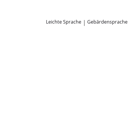
Newsroom
Pressemitteilungen
Öffentliche Zustellungen
Leichte Sprache
|
Gebärdensprache