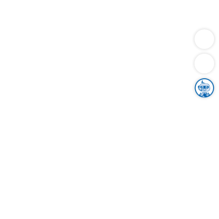
Dienstleistungen
Bauen
Lebensunterhalt & Soziales
Verkehr
Familie
Migration & Integration
Sicherheit & Ordnung
Wirtschaft
Gesundheit
Umwelt
Unsere Ämter
Landkreis & Verwaltung
Der Ortenaukreis
Gesundheit, Sicherheit & Soziales
Bildung
Zuwanderung
Ländlicher Raum
Klimaschutz
Tourismus
Bekanntmachungen
Gleichstellung von Frauen und Männern
Grenzüberschreitende Zusammenarbeit
Kreistag
Kreistagsinformationssystem
Kreisrecht
Kreistagswahl
Karriere
Stellenangebote
Eventkalender
Ausbildung
Studium
Praktikum
Freiwilligendienst
Unser Leitbild