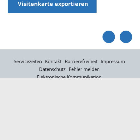
Visitenkarte exportieren
Servicezeiten
Kontakt
Barrierefreiheit
Impressum
Datenschutz
Fehler melden
Elektronische Kommunikation
Kontakt
Landratsamt Ortenaukreis
Badstraße 20
77652 Offenburg