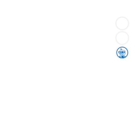
Dienstleistungen
Bauen
Lebensunterhalt & Soziales
Verkehr
Familie
Migration & Integration
Sicherheit & Ordnung
Wirtschaft
Gesundheit
Umwelt
Unsere Ämter
Landkreis & Verwaltung
Der Ortenaukreis
Gesundheit, Sicherheit & Soziales
Bildung
Zuwanderung
Ländlicher Raum
Klimaschutz
Tourismus
Bekanntmachungen
Gleichstellung von Frauen und Männern
Grenzüberschreitende Zusammenarbeit
Kreistag
Kreistagsinformationssystem
Kreisrecht
Kreistagswahl
Karriere
Stellenangebote
Eventkalender
Ausbildung
Studium
Praktikum
Freiwilligendienst
Unser Leitbild