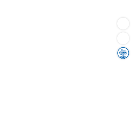
Dienstleistungen
Bauen
Lebensunterhalt & Soziales
Verkehr
Familie
Migration & Integration
Sicherheit & Ordnung
Wirtschaft
Gesundheit
Umwelt
Unsere Ämter
Landkreis & Verwaltung
Der Ortenaukreis
Gesundheit, Sicherheit & Soziales
Bildung
Zuwanderung
Ländlicher Raum
Klimaschutz
Tourismus
Bekanntmachungen
Gleichstellung von Frauen und Männern
Grenzüberschreitende Zusammenarbeit
Kreistag
Kreistagsinformationssystem
Kreisrecht
Kreistagswahl
Karriere
Stellenangebote
Eventkalender
Ausbildung
Studium
Praktikum
Freiwilligendienst
Unser Leitbild