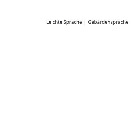
Newsroom
Pressemitteilungen
Öffentliche Zustellungen
Leichte Sprache
|
Gebärdensprache