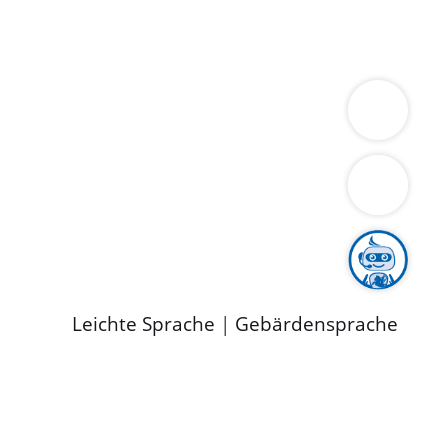
ung
Wirtschaft
Gesundheit
Umwelt
limaschutz
Tourismus
Bekanntmachungen
ild
Leichte Sprache
|
Gebärdensprache