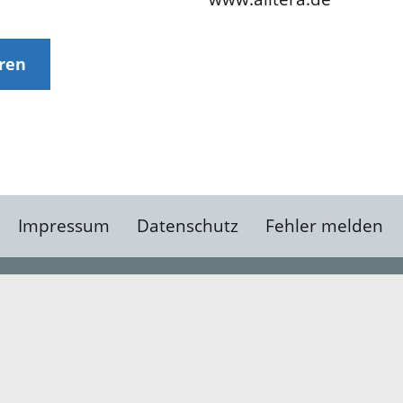
eren
Impressum
Datenschutz
Fehler melden
Kontakt
Landratsamt Ortenauk
Badstraße 20
77652 Offenburg