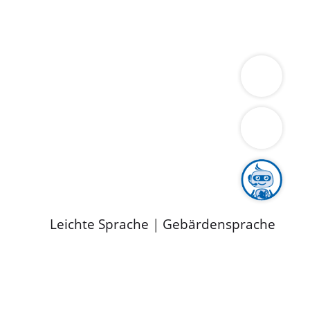
ung
Wirtschaft
Gesundheit
Umwelt
limaschutz
Tourismus
Bekanntmachungen
ild
Leichte Sprache
|
Gebärdensprache