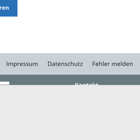
eren
Impressum
Datenschutz
Fehler melden
Kontakt
Landratsamt Ortenauk
Badstraße 20
77652 Offenburg
Telefon: 0781 805-0
Fax: 0781 805-1211