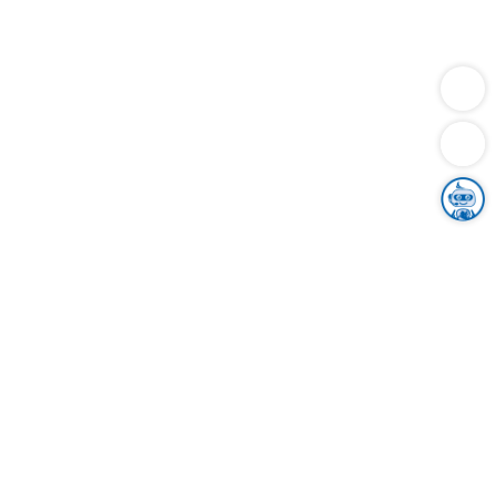
Dienstleistungen
Bauen
Lebensunterhalt & Soziales
Verkehr
Familie
Migration & Integration
Sicherheit & Ordnung
Wirtschaft
Gesundheit
Umwelt
Unsere Ämter
Landkreis & Verwaltung
Der Ortenaukreis
Gesundheit, Sicherheit & Soziales
Bildung
Zuwanderung
Ländlicher Raum
Klimaschutz
Tourismus
Bekanntmachungen
Gleichstellung von Frauen und Männern
Grenzüberschreitende Zusammenarbeit
Kreistag
Kreistagsinformationssystem
Kreisrecht
Kreistagswahl
Karriere
Stellenangebote
Eventkalender
Ausbildung
Studium
Praktikum
Freiwilligendienst
Unser Leitbild