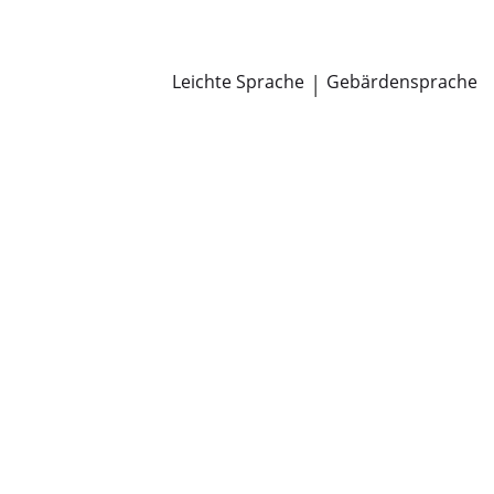
Newsroom
Pressemitteilungen
Öffentliche Zustellungen
Leichte Sprache
|
Gebärdensprache