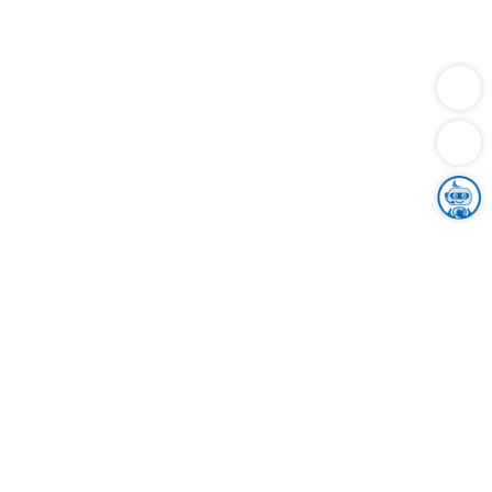
Dienstleistungen
Bauen
Lebensunterhalt & Soziales
Verkehr
Familie
Migration & Integration
Sicherheit & Ordnung
Wirtschaft
Gesundheit
Umwelt
Unsere Ämter
Landkreis & Verwaltung
Der Ortenaukreis
Gesundheit, Sicherheit & Soziales
Bildung
Zuwanderung
Ländlicher Raum
Klimaschutz
Tourismus
Bekanntmachungen
Gleichstellung von Frauen und Männern
Grenzüberschreitende Zusammenarbeit
Kreistag
Kreistagsinformationssystem
Kreisrecht
Kreistagswahl
Karriere
Stellenangebote
Eventkalender
Ausbildung
Studium
Praktikum
Freiwilligendienst
Unser Leitbild