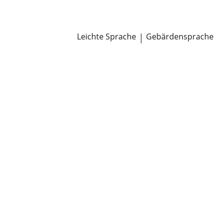
Newsroom
Pressemitteilungen
Öffentliche Zustellungen
Leichte Sprache
|
Gebärdensprache