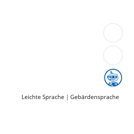
ung
Wirtschaft
Gesundheit
Umwelt
limaschutz
Tourismus
Bekanntmachungen
ild
Leichte Sprache
|
Gebärdensprache