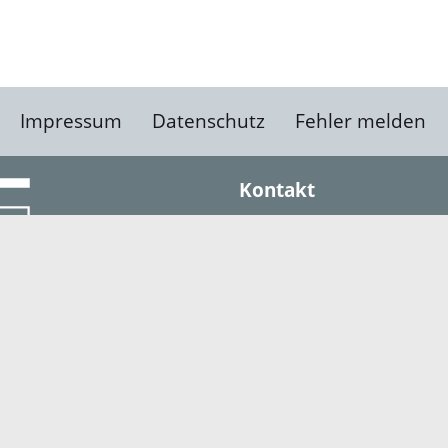
Impressum
Datenschutz
Fehler melden
Kontakt
Landratsamt Ortenauk
Badstraße 20
77652 Offenburg
Telefon: 0781 805-0
Fax: 0781 805-1211
E-Mail senden