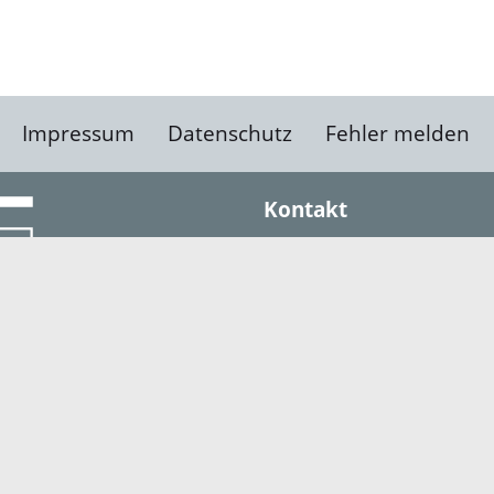
Impressum
Datenschutz
Fehler melden
Kontakt
Landratsamt Ortenauk
Badstraße 20
77652 Offenburg
Telefon: 0781 805-0
Fax: 0781 805-1211
E-Mail senden