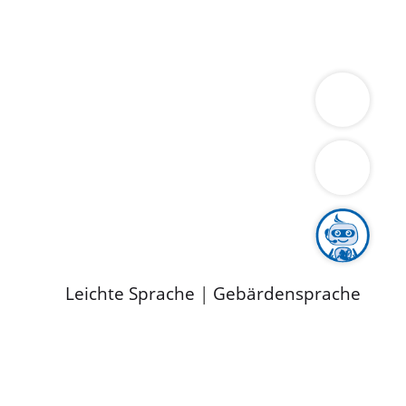
ung
Wirtschaft
Gesundheit
Umwelt
limaschutz
Tourismus
Bekanntmachungen
ild
Leichte Sprache
|
Gebärdensprache