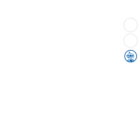
Dienstleistungen
Bauen
Lebensunterhalt & Soziales
Verkehr
Familie
Migration & Integration
Sicherheit & Ordnung
Wirtschaft
Gesundheit
Umwelt
Unsere Ämter
Landkreis & Verwaltung
Der Ortenaukreis
Gesundheit, Sicherheit & Soziales
Bildung
Zuwanderung
Ländlicher Raum
Klimaschutz
Tourismus
Bekanntmachungen
Gleichstellung von Frauen und Männern
Grenzüberschreitende Zusammenarbeit
Kreistag
Kreistagsinformationssystem
Kreisrecht
Kreistagswahl
Karriere
Stellenangebote
Eventkalender
Ausbildung
Studium
Praktikum
Freiwilligendienst
Unser Leitbild