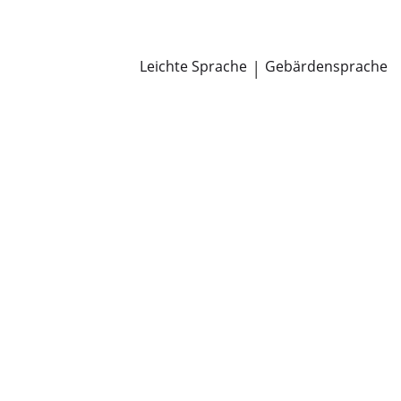
Newsroom
Pressemitteilungen
Öffentliche Zustellungen
Leichte Sprache
|
Gebärdensprache