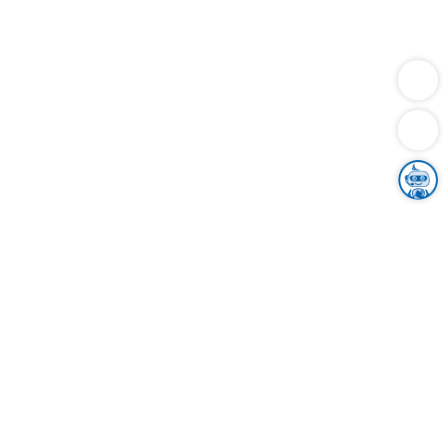
Dienstleistungen
Bauen
Lebensunterhalt & Soziales
Verkehr
Familie
Migration & Integration
Sicherheit & Ordnung
Wirtschaft
Gesundheit
Umwelt
Unsere Ämter
Landkreis & Verwaltung
Der Ortenaukreis
Gesundheit, Sicherheit & Soziales
Bildung
Zuwanderung
Ländlicher Raum
Klimaschutz
Tourismus
Bekanntmachungen
Gleichstellung von Frauen und Männern
Grenzüberschreitende Zusammenarbeit
Kreistag
Kreistagsinformationssystem
Kreisrecht
Kreistagswahl
Karriere
Stellenangebote
Eventkalender
Ausbildung
Studium
Praktikum
Freiwilligendienst
Unser Leitbild