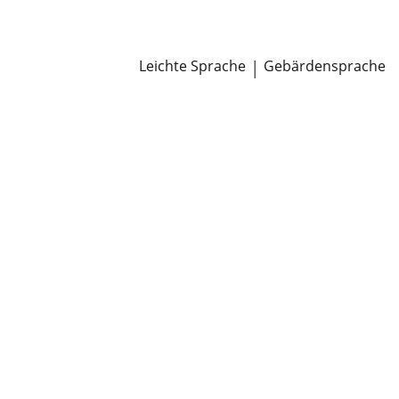
Newsroom
Pressemitteilungen
Öffentliche Zustellungen
Leichte Sprache
|
Gebärdensprache