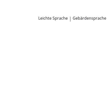
Newsroom
Pressemitteilungen
Öffentliche Zustellungen
Leichte Sprache
|
Gebärdensprache