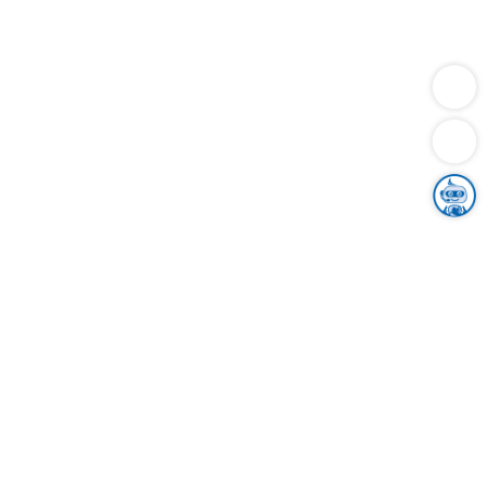
Dienstleistungen
Bauen
Lebensunterhalt & Soziales
Verkehr
Familie
Migration & Integration
Sicherheit & Ordnung
Wirtschaft
Gesundheit
Umwelt
Unsere Ämter
Landkreis & Verwaltung
Der Ortenaukreis
Gesundheit, Sicherheit & Soziales
Bildung
Zuwanderung
Ländlicher Raum
Klimaschutz
Tourismus
Bekanntmachungen
Gleichstellung von Frauen und Männern
Grenzüberschreitende Zusammenarbeit
Kreistag
Kreistagsinformationssystem
Kreisrecht
Kreistagswahl
Karriere
Stellenangebote
Eventkalender
Ausbildung
Studium
Praktikum
Freiwilligendienst
Unser Leitbild