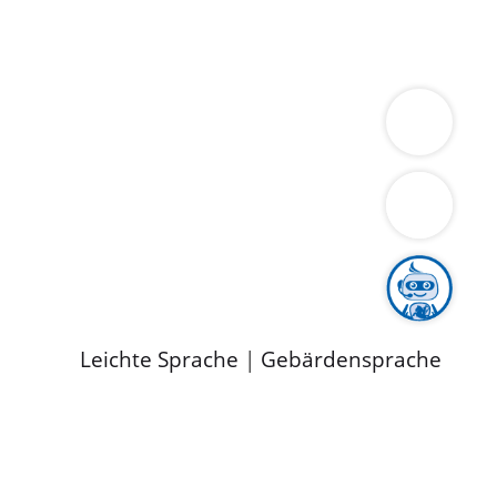
ung
Wirtschaft
Gesundheit
Umwelt
limaschutz
Tourismus
Bekanntmachungen
ild
Leichte Sprache
|
Gebärdensprache