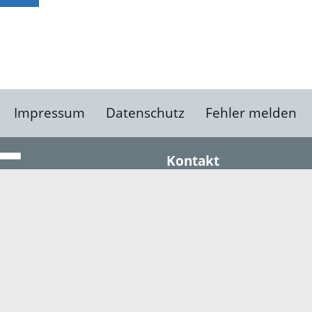
Impressum
Datenschutz
Fehler melden
Kontakt
Landratsamt Ortenauk
Badstraße 20
77652 Offenburg
Telefon: 0781 805-0
Fax: 0781 805-1211
E-Mail senden