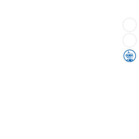
Dienstleistungen
Bauen
Lebensunterhalt & Soziales
Verkehr
Familie
Migration & Integration
Sicherheit & Ordnung
Wirtschaft
Gesundheit
Umwelt
Unsere Ämter
Landkreis & Verwaltung
Der Ortenaukreis
Gesundheit, Sicherheit & Soziales
Bildung
Zuwanderung
Ländlicher Raum
Klimaschutz
Tourismus
Bekanntmachungen
Gleichstellung von Frauen und Männern
Grenzüberschreitende Zusammenarbeit
Kreistag
Kreistagsinformationssystem
Kreisrecht
Kreistagswahl
Karriere
Stellenangebote
Eventkalender
Ausbildung
Studium
Praktikum
Freiwilligendienst
Unser Leitbild