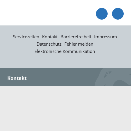
Servicezeiten
Kontakt
Barrierefreiheit
Impressum
Datenschutz
Fehler melden
Elektronische Kommunikation
Kontakt
Landratsamt Ortenaukreis
Badstraße 20
77652 Offenburg
Telefon: 0781 805-0
Fax: 0781 805-1211