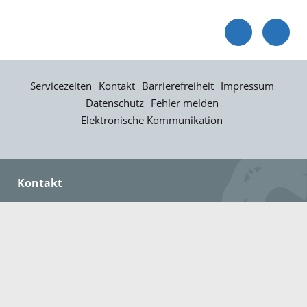
Servicezeiten
Kontakt
Barrierefreiheit
Impressum
Datenschutz
Fehler melden
Elektronische Kommunikation
Kontakt
Landratsamt Ortenaukreis
Badstraße 20
77652 Offenburg
Telefon: 0781 805-0
Fax: 0781 805-1211