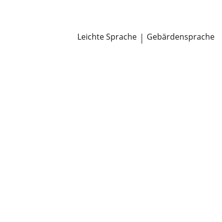
Newsroom
Pressemitteilungen
Öffentliche Zustellungen
Leichte Sprache
|
Gebärdensprache