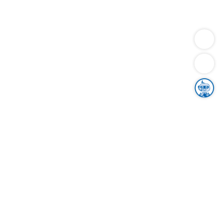
Dienstleistungen
Bauen
Lebensunterhalt & Soziales
Verkehr
Familie
Migration & Integration
Sicherheit & Ordnung
Wirtschaft
Gesundheit
Umwelt
Unsere Ämter
Landkreis & Verwaltung
Der Ortenaukreis
Gesundheit, Sicherheit & Soziales
Bildung
Zuwanderung
Ländlicher Raum
Klimaschutz
Tourismus
Bekanntmachungen
Gleichstellung von Frauen und Männern
Grenzüberschreitende Zusammenarbeit
Kreistag
Kreistagsinformationssystem
Kreisrecht
Kreistagswahl
Karriere
Stellenangebote
Eventkalender
Ausbildung
Studium
Praktikum
Freiwilligendienst
Unser Leitbild