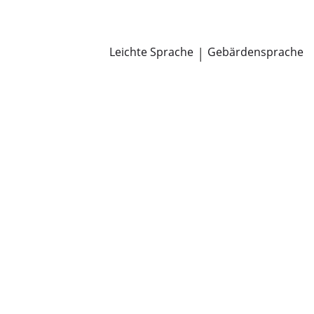
Newsroom
Pressemitteilungen
Öffentliche Zustellungen
Leichte Sprache
|
Gebärdensprache