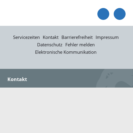
Servicezeiten
Kontakt
Barrierefreiheit
Impressum
Datenschutz
Fehler melden
Elektronische Kommunikation
Kontakt
Landratsamt Ortenaukreis
Badstraße 20
77652 Offenburg
Telefon: 0781 805-0
Fax: 0781 805-1211