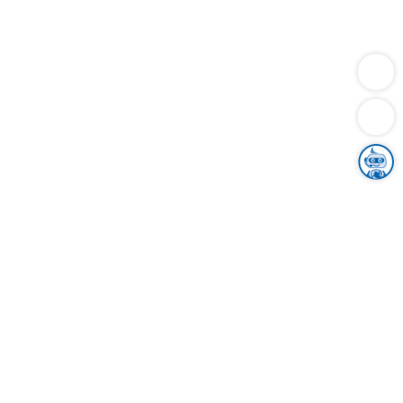
Dienstleistungen
Bauen
Lebensunterhalt & Soziales
Verkehr
Familie
Migration & Integration
Sicherheit & Ordnung
Wirtschaft
Gesundheit
Umwelt
Unsere Ämter
Landkreis & Verwaltung
Der Ortenaukreis
Gesundheit, Sicherheit & Soziales
Bildung
Zuwanderung
Ländlicher Raum
Klimaschutz
Tourismus
Bekanntmachungen
Gleichstellung von Frauen und Männern
Grenzüberschreitende Zusammenarbeit
Kreistag
Kreistagsinformationssystem
Kreisrecht
Kreistagswahl
Karriere
Stellenangebote
Eventkalender
Ausbildung
Studium
Praktikum
Freiwilligendienst
Unser Leitbild