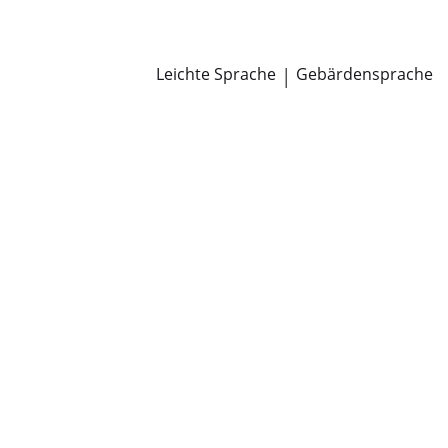
Newsroom
Pressemitteilungen
Öffentliche Zustellungen
Leichte Sprache
|
Gebärdensprache