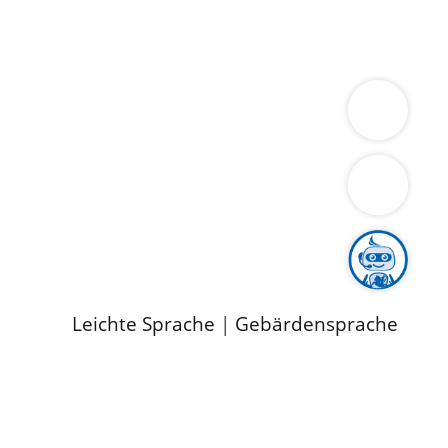
ung
Wirtschaft
Gesundheit
Umwelt
limaschutz
Tourismus
Bekanntmachungen
ild
Leichte Sprache
|
Gebärdensprache