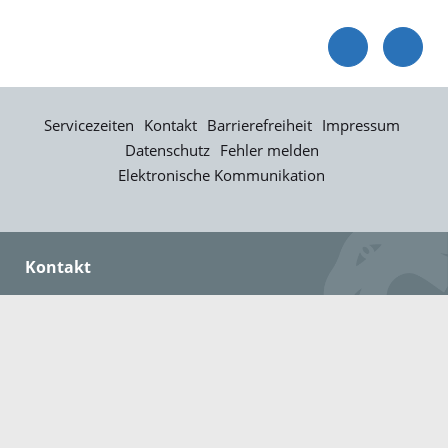
Servicezeiten
Kontakt
Barrierefreiheit
Impressum
Datenschutz
Fehler melden
Elektronische Kommunikation
Kontakt
Landratsamt Ortenaukreis
Badstraße 20
77652 Offenburg
Telefon: 0781 805-0
Fax: 0781 805-1211