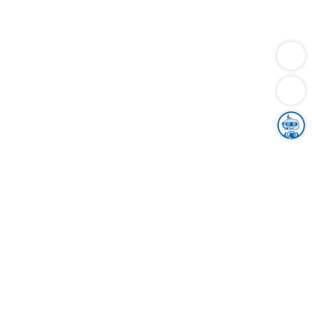
Dienstleistungen
Bauen
Lebensunterhalt & Soziales
Verkehr
Familie
Migration & Integration
Sicherheit & Ordnung
Wirtschaft
Gesundheit
Umwelt
Unsere Ämter
Landkreis & Verwaltung
Der Ortenaukreis
Gesundheit, Sicherheit & Soziales
Bildung
Zuwanderung
Ländlicher Raum
Klimaschutz
Tourismus
Bekanntmachungen
Gleichstellung von Frauen und Männern
Grenzüberschreitende Zusammenarbeit
Kreistag
Kreistagsinformationssystem
Kreisrecht
Kreistagswahl
Karriere
Stellenangebote
Eventkalender
Ausbildung
Studium
Praktikum
Freiwilligendienst
Unser Leitbild