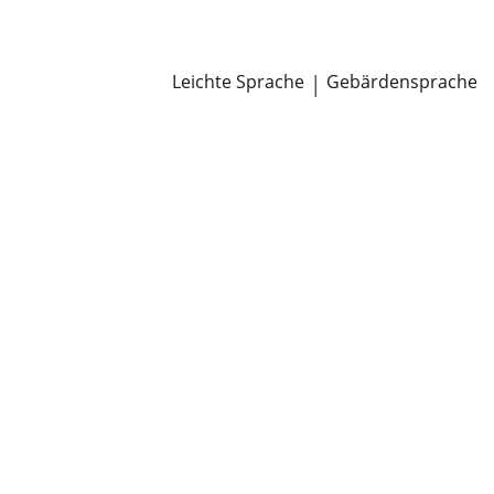
Newsroom
Pressemitteilungen
Öffentliche Zustellungen
Leichte Sprache
|
Gebärdensprache