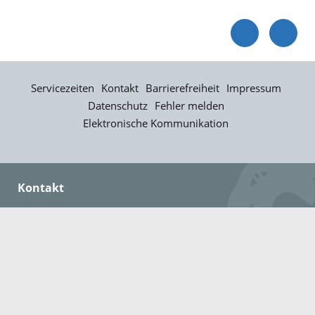
Servicezeiten
Kontakt
Barrierefreiheit
Impressum
Datenschutz
Fehler melden
Elektronische Kommunikation
Kontakt
Landratsamt Ortenaukreis
Badstraße 20
77652 Offenburg
Telefon: 0781 805-0
Fax: 0781 805-1211