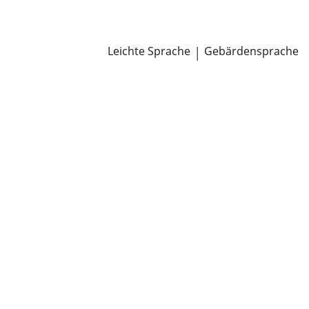
Newsroom
Pressemitteilungen
Öffentliche Zustellungen
Leichte Sprache
|
Gebärdensprache