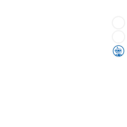
Dienstleistungen
Bauen
Lebensunterhalt & Soziales
Verkehr
Familie
Migration & Integration
Sicherheit & Ordnung
Wirtschaft
Gesundheit
Umwelt
Unsere Ämter
Landkreis & Verwaltung
Der Ortenaukreis
Gesundheit, Sicherheit & Soziales
Bildung
Zuwanderung
Ländlicher Raum
Klimaschutz
Tourismus
Bekanntmachungen
Gleichstellung von Frauen und Männern
Grenzüberschreitende Zusammenarbeit
Kreistag
Kreistagsinformationssystem
Kreisrecht
Kreistagswahl
Karriere
Stellenangebote
Eventkalender
Ausbildung
Studium
Praktikum
Freiwilligendienst
Unser Leitbild