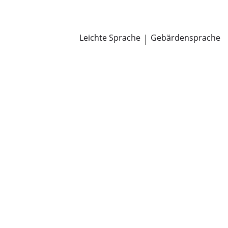
Newsroom
Pressemitteilungen
Öffentliche Zustellungen
Leichte Sprache
|
Gebärdensprache