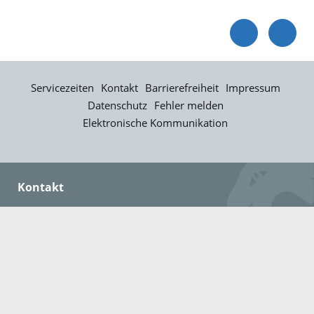
Servicezeiten
Kontakt
Barrierefreiheit
Impressum
Datenschutz
Fehler melden
Elektronische Kommunikation
Kontakt
Landratsamt Ortenaukreis
Badstraße 20
77652 Offenburg
Telefon: 0781 805-0
Fax: 0781 805-1211