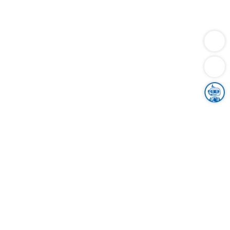
Dienstleistungen
Bauen
Lebensunterhalt & Soziales
Verkehr
Familie
Migration & Integration
Sicherheit & Ordnung
Wirtschaft
Gesundheit
Umwelt
Unsere Ämter
Landkreis & Verwaltung
Der Ortenaukreis
Gesundheit, Sicherheit & Soziales
Bildung
Zuwanderung
Ländlicher Raum
Klimaschutz
Tourismus
Bekanntmachungen
Gleichstellung von Frauen und Männern
Grenzüberschreitende Zusammenarbeit
Kreistag
Kreistagsinformationssystem
Kreisrecht
Kreistagswahl
Karriere
Stellenangebote
Eventkalender
Ausbildung
Studium
Praktikum
Freiwilligendienst
Unser Leitbild