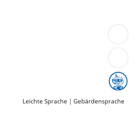
ung
Wirtschaft
Gesundheit
Umwelt
limaschutz
Tourismus
Bekanntmachungen
ild
Leichte Sprache
|
Gebärdensprache