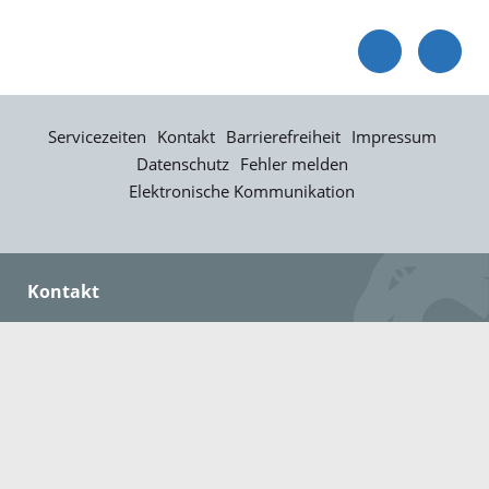
Servicezeiten
Kontakt
Barrierefreiheit
Impressum
Datenschutz
Fehler melden
Elektronische Kommunikation
Kontakt
Landratsamt Ortenaukreis
Badstraße 20
77652 Offenburg
Telefon: 0781 805-0
Fax: 0781 805-1211