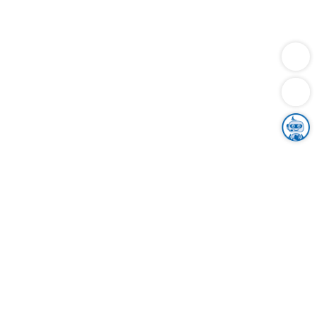
Dienstleistungen
Bauen
Lebensunterhalt & Soziales
Verkehr
Familie
Migration & Integration
Sicherheit & Ordnung
Wirtschaft
Gesundheit
Umwelt
Unsere Ämter
Landkreis & Verwaltung
Der Ortenaukreis
Gesundheit, Sicherheit & Soziales
Bildung
Zuwanderung
Ländlicher Raum
Klimaschutz
Tourismus
Bekanntmachungen
Gleichstellung von Frauen und Männern
Grenzüberschreitende Zusammenarbeit
Kreistag
Kreistagsinformationssystem
Kreisrecht
Kreistagswahl
Karriere
Stellenangebote
Eventkalender
Ausbildung
Studium
Praktikum
Freiwilligendienst
Unser Leitbild