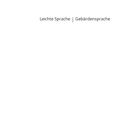
Newsroom
Pressemitteilungen
Öffentliche Zustellungen
Leichte Sprache
|
Gebärdensprache